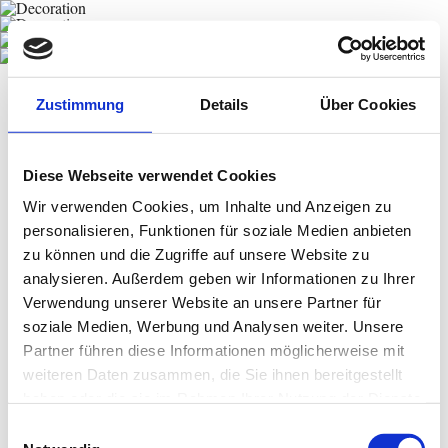
▶
About us
Zustimmung
Details
Über Cookies
▶
Restaurant
Diese Webseite verwendet Cookies
▶
Menu
Wir verwenden Cookies, um Inhalte und Anzeigen zu
personalisieren, Funktionen für soziale Medien anbieten
▶
Rooms
zu können und die Zugriffe auf unsere Website zu
analysieren. Außerdem geben wir Informationen zu Ihrer
▶
Prices
Verwendung unserer Website an unsere Partner für
soziale Medien, Werbung und Analysen weiter. Unsere
▶
Contact
Partner führen diese Informationen möglicherweise mit
weiteren Daten zusammen, die Sie ihnen bereitgestellt
▶
Gallery
haben oder die sie im Rahmen Ihrer Nutzung der Dienste
gesammelt haben.
Einwilligungsauswahl